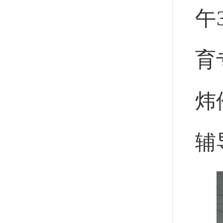
午
育
炜
辅