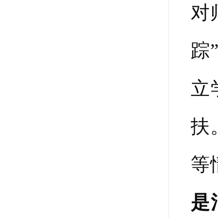
对
踪
立
扶
等
是