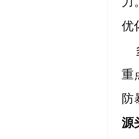
力
优
多
重
防
源