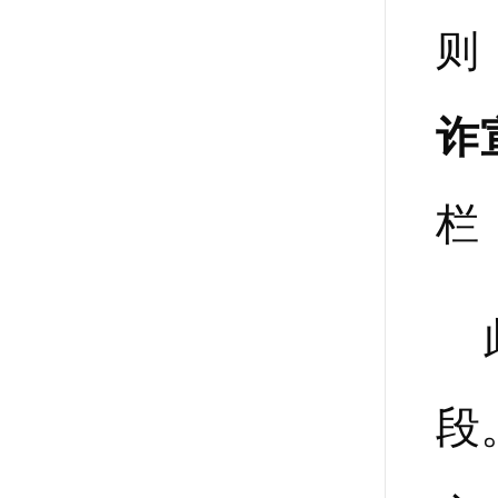
则
诈
栏
段