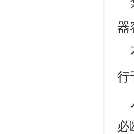
器
行
必